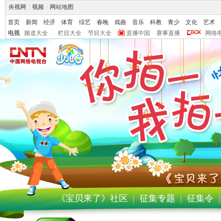
央视网
|
视频
|
网站地图
首页
新闻
经济
体育
综艺
春晚
戏曲
音乐
科教
青少
文化
艺术
电视
频道大全
栏目大全
节目大全
直播中国
赛事直播
网络
《宝贝来了》社区
|
征集专题
|
征集令