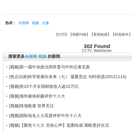
热词：
央视网
视频
点播
【
打印
】【
我要纠错
】【
复制链接
】【
转发邮件
302 Found
CCTV_WebServer
搜索更多
央视网
视频
的新闻
[视频]新一届中央政治局常委与中外记者见面
[焦点访谈]科学发展向未来（七） 凝聚意志 与时俱进(20121114)
[视频]前10个月全国财政收入超10万亿
[视频]海外媒体积极评价十八大
[视频]珠海航展 世界关注
[视频]国际知名人士高度评价中共十八大
[视频]【聚焦十八大·百姓心声】蓝图绘就 期盼更好生活