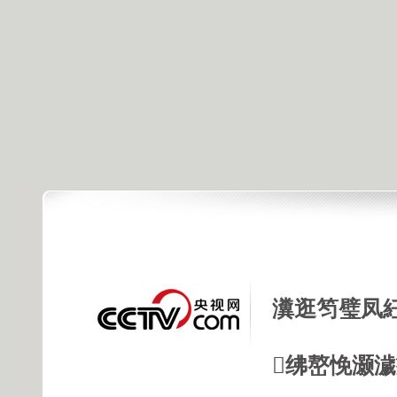
瀵逛笉璧凤
绋嶅悗灏