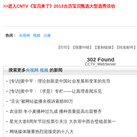
>>进入CNTV《宝贝来了》2013台历宝贝甄选大型选秀活动
热词：
央视网
视频
点播
【
打印
】【
我要纠错
】【
复制链接
】【
转发邮件
302 Found
CCTV_WebServer
搜索更多
央视网
视频
的新闻
[专访]黄中平：理论创新是中国社会发展和变革的先导
[专访]黄中平：《求是》专栏——让真理喜闻乐见
“舌尖”被网站盗播央视诉索赔80万
农业部:冬小麦播种过九成 播种质量提高出苗整齐
星光大道8周年节目投票引关注 大衣哥中西合璧稳居第一
网络媒体隆重热烈迎接党的十八大