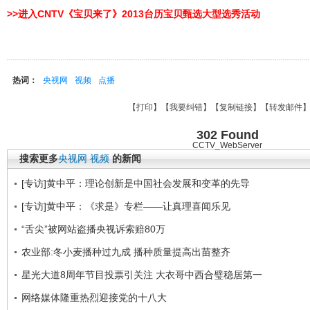
>>进入CNTV《宝贝来了》2013台历宝贝甄选大型选秀活动
热词：
央视网
视频
点播
【
打印
】【
我要纠错
】【
复制链接
】【
转发邮件
302 Found
CCTV_WebServer
搜索更多
央视网
视频
的新闻
[专访]黄中平：理论创新是中国社会发展和变革的先导
[专访]黄中平：《求是》专栏——让真理喜闻乐见
“舌尖”被网站盗播央视诉索赔80万
农业部:冬小麦播种过九成 播种质量提高出苗整齐
星光大道8周年节目投票引关注 大衣哥中西合璧稳居第一
网络媒体隆重热烈迎接党的十八大