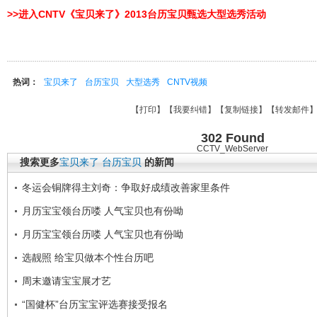
>>进入CNTV《宝贝来了》2013台历宝贝甄选大型选秀活动
热词：
宝贝来了
台历宝贝
大型选秀
CNTV视频
【
打印
】【
我要纠错
】【
复制链接
】【
转发邮件
302 Found
CCTV_WebServer
搜索更多
宝贝来了
台历宝贝
的新闻
冬运会铜牌得主刘奇：争取好成绩改善家里条件
月历宝宝领台历喽 人气宝贝也有份呦
月历宝宝领台历喽 人气宝贝也有份呦
选靓照 给宝贝做本个性台历吧
周末邀请宝宝展才艺
“国健杯”台历宝宝评选赛接受报名