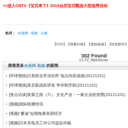
>>进入CNTV《宝贝来了》2013台历宝贝甄选大型选秀活动
热词：
央视网
视频
点播
【
打印
】【
我要纠错
】【
复制链接
】【
转发邮件
302 Found
CCTV_WebServer
搜索更多
央视网
视频
的新闻
[环球视线]日美联合军演在即 地点内容成谜(20121101)
[环球视线]美启新战机研发 争夺制空权(20121101)
[焦点访谈]发展之路（六） 文化产业：一家企业的突围(20121101)
[视频]国际联播快讯
[视频]“桑迪”短期拖累美国经济
[视频]日本东电员工对公司提起仲裁