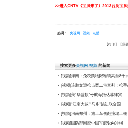
>>进入CNTV《宝贝来了》2013台历
热词：
央视网
视频
点播
【
打印
】【
我
搜索更多
央视网
视频
的新闻
[视频]海南：免税购物限额调高至8千
[视频]连胜文遭枪击案二审宣判：枪手
[视频]美“华盛顿”号航母抵达菲律宾
[视频]“江南大叔”“马步”跳进联合国
[视频]河南郑州：施工车侧翻撞塌工棚
[视频]国防部回应中国军舰驶向冲绳