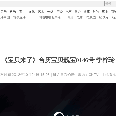
音乐
科教
青少
文化
艺术
公益
产经
汽车
旅游
健康
时尚
三农
商
直播中国
赛事直播
网络电视客户端
|
高清
电影
电视剧
纪录片
动
《宝贝来了》台历宝贝靓宝0146号 季梓玲
布时间:2012年10月24日 15:08 |
进入复兴论坛
| 来源：CNTV |
手机看视