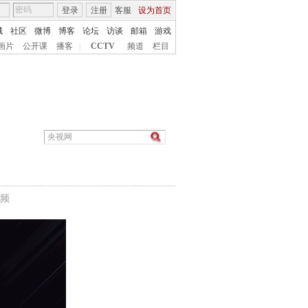
登录
注册
客服
设为首页
城
社区
微博
博客
论坛
访谈
邮箱
游戏
画片
公开课
播客
|
CCTV
频道
栏目
频