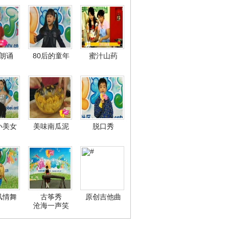
朗诵
80后的童年
蜜汁山药
小美女
美味南瓜泥
脱口秀
风情舞
古筝秀
原创吉他曲
沧海一声笑