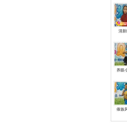
清新
养眼
傣族