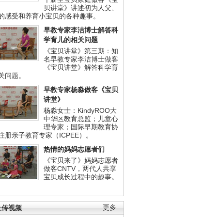
贝讲堂》讲述初为人父、
的感受和养育小宝贝的各种趣事。
早教专家李洁博士解答科
学育儿的相关问题
《宝贝讲堂》第三期：知
名早教专家李洁博士做客
《宝贝讲堂》解答科学育
关问题。
早教专家杨淼做客《宝贝
讲堂》
杨淼女士：KindyROO大
中华区教育总监；儿童心
理专家；国际早期教育协
注册亲子教育专家（ICPEE）。
热情的妈妈志愿者们
《宝贝来了》妈妈志愿者
做客CNTV，两代人共享
宝贝成长过程中的趣事。
上传视频
更多